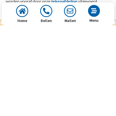
worden vooraf door onze
tekenafdeling
uitgevoerd.
Menu
Home
Bellen
Mailen
Machines
Om
machines
op de gewenste locatie in de fabriek of
productielijn te plaatsen, maken wij constructies
waar de machine op gemonteerd kan worden. Dit
kunnen we ook doen door het aanpassen van
bestaande (staal)constructies.
Bordessen